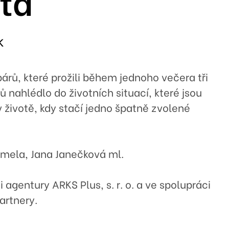
ota
k
ů, které prožili během jednoho večera tři
ů nahlédlo do životních situací, které jsou
 životě, kdy stačí jedno špatně zvolené
.
hmela, Jana Janečková ml.
 agentury ARKS Plus, s. r. o. a ve spolupráci
artnery.