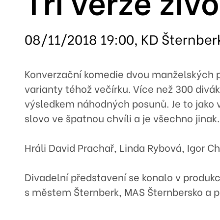
Tři verze živ
08/11/2018 19:00, KD Šternber
Konverzační komedie dvou manželských pár
varianty téhož večírku. Více než 300 divák
výsledkem náhodných posunů. Je to jako v
slovo ve špatnou chvíli a je všechno jinak
Hráli David Prachař, Linda Rybová, Igor C
Divadelní představení se konalo v produkci
s městem Šternberk, MAS Šternbersko a p