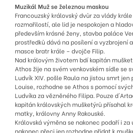
Muzikál Muž se železnou maskou
Francouzský královský dvůr za vlády krále 
rozmařilostí, ale lid je nespokojen a hladov
především krásné ženy, stavba paláce Ver
prostředků dává na posílení a vyzbrojení 
masce bratr krále – dvojče Filip.
Nad královým životem bdí kapitán mušketý
Athos žije na svém venkovském sídle se 
Ludvík XIV. pošle Raula na jistou smrt jen
Louise, rozhodne se Athos s pomocí svých
Ludvíka za vězněného Filipa. Pouze d´Arta
kapitán královských mušketýrů přísahal kr
matky, královny Anny Rakouské.
Královská výměna se nakonec podaří i za 
nakonec přeci jen rozhodne přidat k muške