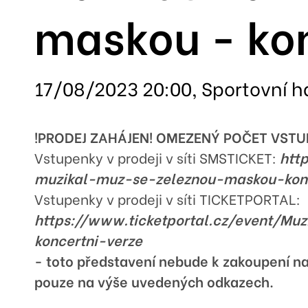
maskou - kon
17/08/2023 20:00, Sportovní h
!PRODEJ ZAHÁJEN! OMEZENÝ POČET VSTU
Vstupenky v prodeji v síti SMSTICKET:
htt
muzikal-muz-se-zeleznou-maskou-konc
Vstupenky v prodeji v síti TICKETPORTAL:
https://www.ticketportal.cz/event/Mu
koncertni-verze
- toto představení nebude k zakoupení na
pouze na výše uvedených odkazech.