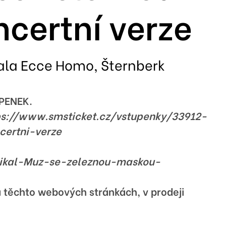
certní verze
ala Ecce Homo, Šternberk
PENEK.
ps://www.smsticket.cz/vstupenky/33912-
ertni-verze
zikal-Muz-se-zeleznou-maskou-
 těchto webových stránkách, v prodeji