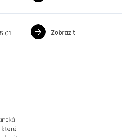
Zobrazit
5 01
anská
 které