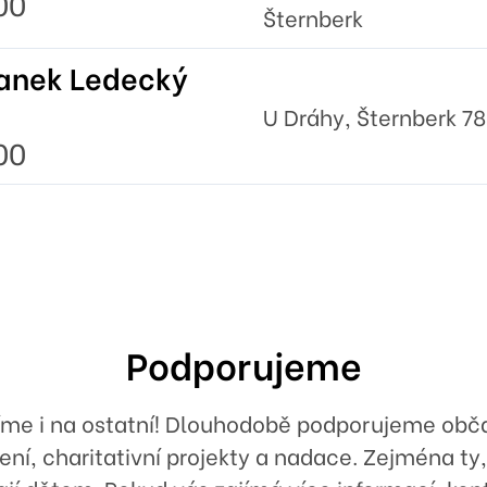
00
Šternberk
anek Ledecký
U Dráhy, Šternberk 78
00
Podporujeme
íme i na ostatní! Dlouhodobě podporujeme obč
ení, charitativní projekty a nadace. Zejména ty,