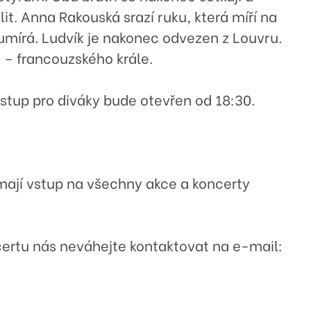
it. Anna Rakouská srazí ruku, která míří na
 umírá. Ludvík je nakonec odvezen z Louvru.
pa – francouzského krále.
Vstup pro diváky bude otevřen od 18:30.
 mají vstup na všechny akce a koncerty
certu nás neváhejte kontaktovat na e-mail: