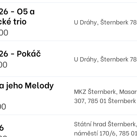
6 - O5 a
ké trio
U Dráhy, Šternberk 78
00
26 - Pokáč
U Dráhy, Šternberk 78
00
a jeho Melody
MKZ Šternberk, Masa
307, 785 01 Šternberk
00
Státní hrad Šternberk
6
náměstí 170/6, 785 0