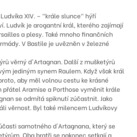
Ludvíka XIV. – "krále slunce" hýří
í. Ludvík je arogantní král, kterého zajímají
sailles a plesy. Také mnoho finančních
armády. V Bastile je uvězněn v železné
rů věrný d'Artagnan. Další z mušketýrů
svým jediným synem Raulem. Když však král
 proto, aby měl volnou cestu ke krásné
 přátel Aramise a Porthose vyměnit krále
gnan se odmítá spiknutí zúčastnit. Jako
áli věrnost. Byl také milencem Ludvíkovy
účasti samotného d´Artagnana, který se
týrům. Oba bratři se nakonec setkají a