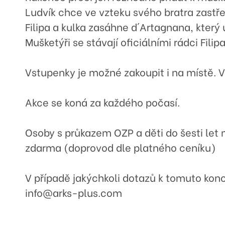
Ludvík chce ve vzteku svého bratra zastřel
Filipa a kulka zasáhne d´Artagnana, který
Mušketýři se stávají oficiálními rádci Fili
Vstupenky je možné zakoupit i na místě. 
Akce se koná za každého počasí.
Osoby s průkazem OZP a děti do šesti let
zdarma (doprovod dle platného ceníku)
V případě jakýchkoli dotazů k tomuto kon
info@arks-plus.com