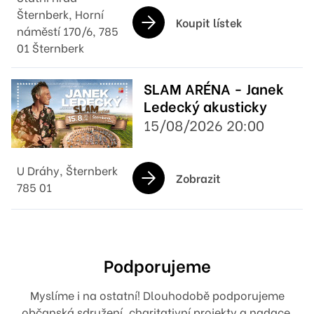
Šternberk, Horní
Koupit lístek
náměstí 170/6, 785
01 Šternberk
SLAM ARÉNA - Janek
Ledecký akusticky
15/08/2026 20:00
U Dráhy, Šternberk
Zobrazit
785 01
Podporujeme
Myslíme i na ostatní! Dlouhodobě podporujeme
občanská sdružení, charitativní projekty a nadace.