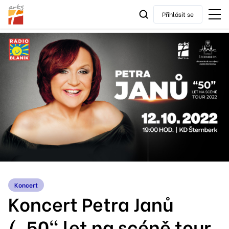
Přihlásit se
Koncert
Koncert Petra Janů
(„50“ let na scéně tour