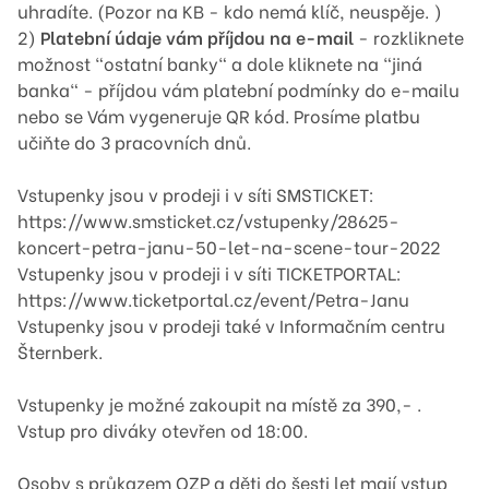
uhradíte. (Pozor na KB - kdo nemá klíč, neuspěje. )
2)
Platební údaje vám příjdou na e-mail
- rozkliknete
možnost "ostatní banky" a dole kliknete na "jiná
banka" - příjdou vám platební podmínky do e-mailu
nebo se Vám vygeneruje QR kód. Prosíme platbu
učiňte do 3 pracovních dnů.
Vstupenky jsou v prodeji i v síti SMSTICKET:
https://www.smsticket.cz/vstupenky/28625-
koncert-petra-janu-50-let-na-scene-tour-2022
Vstupenky jsou v prodeji i v síti TICKETPORTAL:
https://www.ticketportal.cz/event/Petra-Janu
Vstupenky jsou v prodeji také v Informačním centru
Šternberk.
Vstupenky je možné zakoupit na místě za 390,- .
Vstup pro diváky otevřen od 18:00.
Osoby s průkazem OZP a děti do šesti let mají vstup