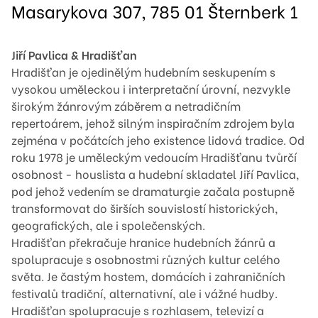
Masarykova 307, 785 01 Šternberk 1
Jiří Pavlica & Hradišťan
Hradišťan je ojedinělým hudebním seskupením s
vysokou uměleckou i interpretační úrovní, nezvykle
širokým žánrovým záběrem a netradičním
repertoárem, jehož silným inspiračním zdrojem byla
zejména v počátcích jeho existence lidová tradice. Od
roku 1978 je uměleckým vedoucím Hradišťanu tvůrčí
osobnost - houslista a hudební skladatel Jiří Pavlica,
pod jehož vedením se dramaturgie začala postupně
transformovat do širších souvislostí historických,
geografických, ale i společenských.
Hradišťan překračuje hranice hudebních žánrů a
spolupracuje s osobnostmi různých kultur celého
světa. Je častým hostem, domácích i zahraničních
festivalů tradiční, alternativní, ale i vážné hudby.
Hradišťan spolupracuje s rozhlasem, televizí a