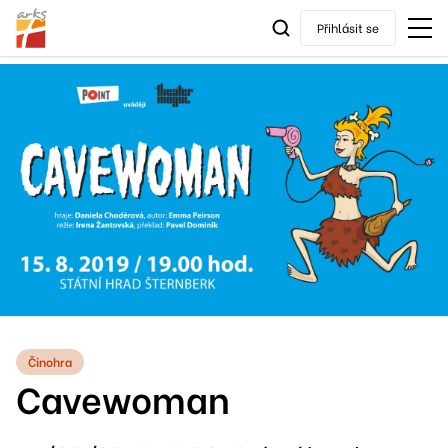
Přihlásit se
Činohra
Cavewoman