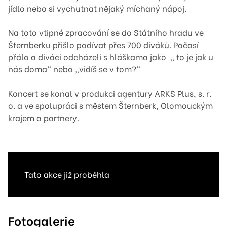
jídlo nebo si vychutnat nějaký míchaný nápoj.
Na toto vtipné zpracování se do Státního hradu ve
Šternberku přišlo podívat přes 700 diváků. Počasí
přálo a diváci odcházeli s hláškama jako „ to je jak u
nás doma“ nebo „vidíš se v tom?“
Koncert se konal v produkci agentury ARKS Plus, s. r.
o. a ve spolupráci s městem Šternberk, Olomouckým
krajem a partnery.
Tato akce již proběhla
Fotogalerie