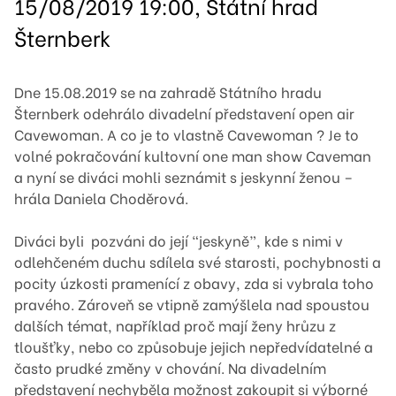
15/08/2019 19:00, Státní hrad
Šternberk
Dne 15.08.2019 se na zahradě Státního hradu
Šternberk odehrálo divadelní představení open air
Cavewoman. A co je to vlastně Cavewoman ? Je to
volné pokračování kultovní one man show Caveman
a nyní se diváci mohli seznámit s jeskynní ženou –
hrála Daniela Choděrová.
Diváci byli pozváni do její “jeskyně”, kde s nimi v
odlehčeném duchu sdílela své starosti, pochybnosti a
pocity úzkosti pramenící z obavy, zda si vybrala toho
pravého. Zároveň se vtipně zamýšlela nad spoustou
dalších témat, například proč mají ženy hrůzu z
tloušťky, nebo co způsobuje jejich nepředvídatelné a
často prudké změny v chování. Na divadelním
představení nechyběla možnost zakoupit si výborné