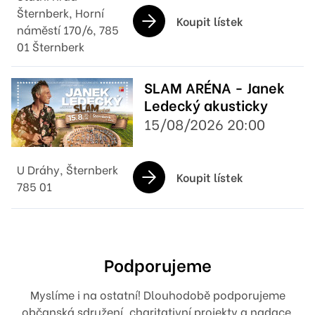
Šternberk, Horní
Koupit lístek
náměstí 170/6, 785
01 Šternberk
SLAM ARÉNA - Janek
Ledecký akusticky
15/08/2026 20:00
U Dráhy, Šternberk
Koupit lístek
785 01
Podporujeme
Myslíme i na ostatní! Dlouhodobě podporujeme
občanská sdružení, charitativní projekty a nadace.